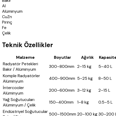
Bakır
Al
Alüminyum
CuZn
Pirinç
Fe
Çelik
Teknik Özellikler
Malzeme
Boyutlar
Ağırlık
Kapasit
Radyatör Petekleri
300–800mm
2–15 kg
5–40 L
Bakır / Alüminyum
Komple Radyatörler
400–900mm
5–25 kg
8–50 L
Alüminyum
İntercooler
200–600mm
3–12 kg
2–15 L
Alüminyum
Yağ Soğutucuları
150–400mm
1–8 kg
0.5–5 L
Alüminyum / Çelik
Endüstriyel Soğutucular
500–1500mm
20–100 kg
30–200 