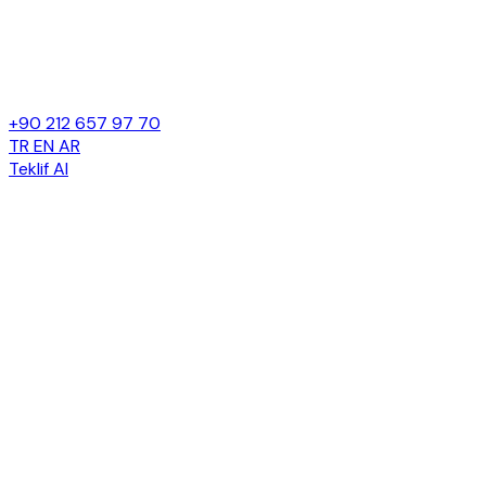
+90 212 657 97 70
TR
EN
AR
Teklif Al