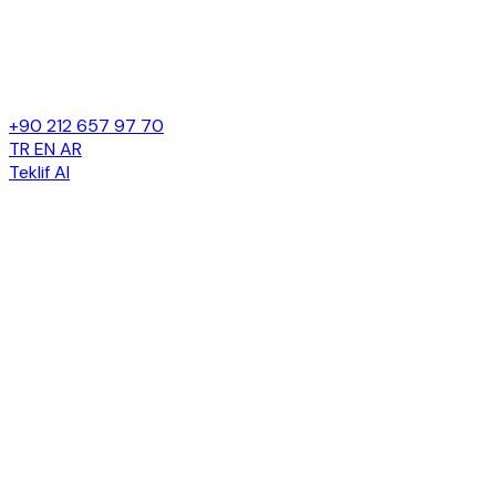
+90 212 657 97 70
TR
EN
AR
Teklif Al