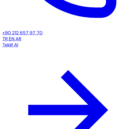
+90 212 657 97 70
TR
EN
AR
Teklif Al