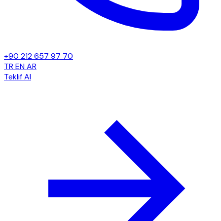
+90 212 657 97 70
TR
EN
AR
Teklif Al