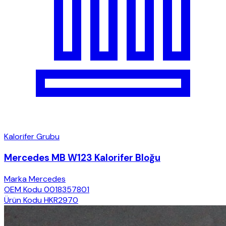
Kalorifer Grubu
Mercedes MB W123 Kalorifer Bloğu
Marka
Mercedes
OEM Kodu
0018357801
Ürün Kodu
HKR2970