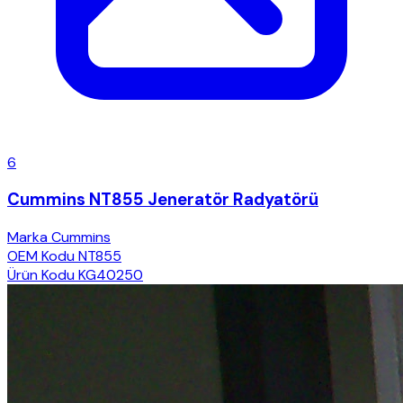
6
Cummins NT855 Jeneratör Radyatörü
Marka
Cummins
OEM Kodu
NT855
Ürün Kodu
KG40250