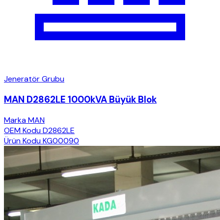
Jeneratör Grubu
MAN D2862LE 1000kVA Büyük Blok
Marka
MAN
OEM Kodu
D2862LE
Ürün Kodu
KG00090