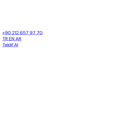
+90 212 657 97 70
TR
EN
AR
Teklif Al