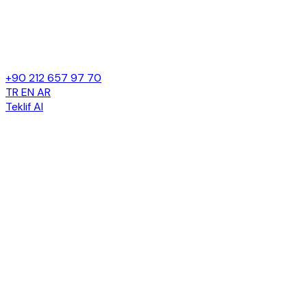
+90 212 657 97 70
TR
EN
AR
Teklif Al